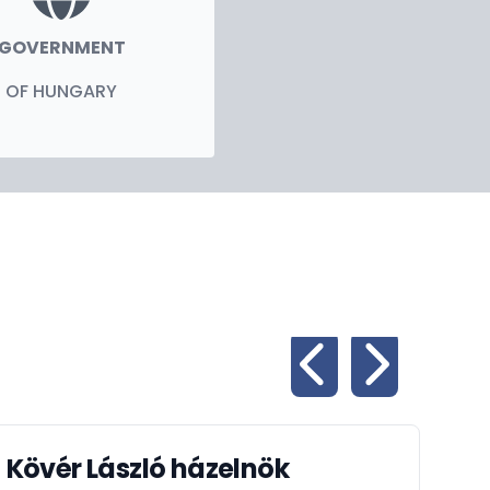
GOVERNMENT
OF HUNGARY
Kövér László házelnök
Ád