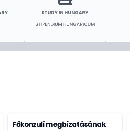
ARY
STUDY IN HUNGARY
STIPENDIUM HUNGARICUM
Főkonzuli megbízatásának