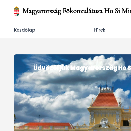
Magyarország Főkonzulátusa Ho Si Mi
Kezdőlap
Hírek
Üdvözöljük Magyarország Ho S