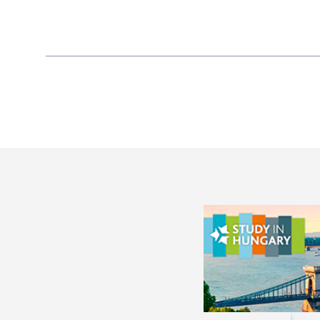
szervezett rendezvényt Szojka Szilvia főkonzul
nyitotta meg.