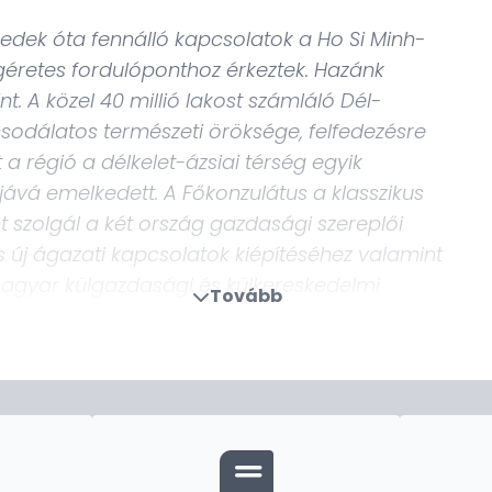
edek óta fennálló kapcsolatok a Ho Si Minh-
 ígéretes fordulóponthoz érkeztek. Hazánk
nt. A közel 40 millió lakost számláló Dél-
sodálatos természeti öröksége, felfedezésre
 a régió a délkelet-ázsiai térség egyik
vá emelkedett. A Főkonzulátus a klasszikus
 szolgál a két ország gazdasági szereplői
s új ágazati kapcsolatok kiépítéséhez valamint
magyar külgazdasági és külkereskedelmi
Tovább
egítséget nyújthatunk állampolgárainknak, a
tájékozódásban. A hozzánk forduló ügyfelek
onzuli, kulturális és oktatási ügyekben