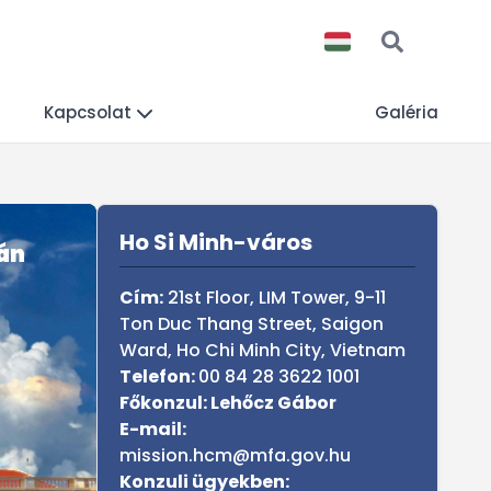
Kapcsolat
Galéria
Sidebar
Ho Si Minh-város
án
Cím:
21st Floor, LIM Tower, 9-11
Ton Duc Thang Street, Saigon
Ward, Ho Chi Minh City, Vietnam
Telefon:
00 84 28 3622 1001
Főkonzul: Lehőcz Gábor
E-mail:
mission.hcm@mfa.gov.hu
Konzuli ügyekben: