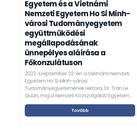
Egyetem és a Vietnámi
Nemzeti Egyetem Ho Si Minh-
városi Tudományegyetem
együttműködési
megállapodásának
ünnepélyes aláírása a
Főkonzulátuson
2022. szeptember 22-én a Vietnámi Nemzeti
Egyetem Ho Si Minh-városi
Tudományegyetemének rektora, Dr. Tran Le
Quan, míg a Nemzeti Közszolgálati Egyetem
részéről Dr. Deli Gergely rektor együttműködési
megállapodást írtak alá. A megállapodás
Tovább
célja többek között a víztudományi
együttműködés elősegítése a két egyetem
között. Az ünnepélyes aláírás céljából