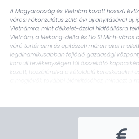
A Magyarország és Vietnám között hosszú évtiz
városi Főkonzulátus 2016. évi újranyitásával új,
Vietnámra, mint délkelet-ázsiai hídfőállásra teki
Vietnám, a Mekong-delta és Ho Si Minh-város c
váró történelmi és építészeti műremekei mellett
legdinamikusabban fejlődő gazdasági központjá
konzuli tevékenységen túl összekötő kapocsként
között, hozzájárulva a kétoldalú kereskedelmi é
a meglévők további élénkítéséhez, mindezt a 
érdekek mentén.
Bízunk benne, hogy honlapunk által hatékony s
Magyarország iránt érdeklődő látogatóknak a 
számára tájékoztatást és segítséget nyújtunk a k
egyaránt.