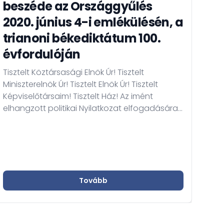
beszéde az Országgyűlés
el
2020. június 4-i emlékülésén, a
Ös
trianoni békediktátum 100.
Or
évfordulóján
„Bev
elle
Tisztelt Köztársasági Elnök Úr! Tisztelt
Miké
Miniszterelnök Úr! Tisztelt Elnök Úr! Tisztelt
sem
Képviselőtársaim! Tisztelt Ház! Az imént
min
elhangzott politikai Nyilatkozat elfogadására
mag
a Kárpát-medencei Magyar Képviselők
szab
Fórumának három nyomós oka is volt, és
írta
előterjesztő képviselőtársaimmal együtt
dipl
ugyanezen három okból javasoljuk mi is
elfogadásra a tisztelt Háznak. Ezen három ok
a múltban, a jelenben és a jövőben rejlik....
Tovább