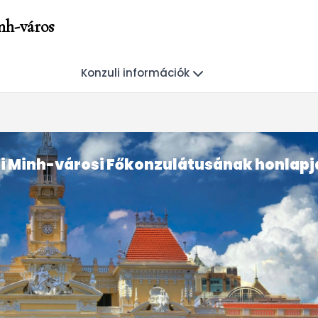
nh-város
Konzuli információk
i Minh-városi Főkonzulátusának honlapj