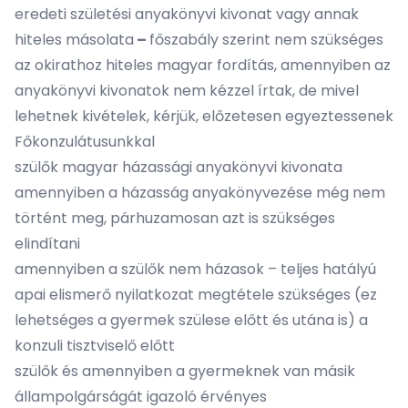
eredeti születési anyakönyvi kivonat vagy annak
hiteles másolata
–
főszabály szerint nem szükséges
az okirathoz hiteles magyar fordítás, amennyiben az
anyakönyvi kivonatok nem kézzel írtak, de mivel
lehetnek kivételek, kérjük, előzetesen egyeztessenek
Főkonzulátusunkkal
szülők magyar házassági anyakönyvi kivonata
amennyiben a házasság anyakönyvezése még nem
történt meg, párhuzamosan azt is szükséges
elindítani
amennyiben a szülők nem házasok – teljes hatályú
apai elismerő nyilatkozat megtétele szükséges (ez
lehetséges a gyermek szülese előtt és utána is) a
konzuli tisztviselő előtt
szülők és amennyiben a gyermeknek van másik
állampolgárságát igazoló érvényes