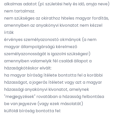
alkalmas adatot (pl. születési hely és idő, anyja neve)
nem tartalmaz.
nem szükséges az okirathoz hiteles magyar fordítás,
amennyiben az anyakönyvi kivonatot nem kézzel
írták
érvényes személyazonostó okmányok (a nem
magyar állampolgárságú kérelmező
személyazonosságát is igazolni szükséges!)
amennyiben valamelyik fél családi állapot a
házaságkötéskor elvált:
ha magyar bíróság ítélete bontotta fel a korábbi
házasságot, a jogerős ítéletet vagy azt a magyar
házassági anyakönyvi kivonatot, amelynek
"megjegyzések" rovatában a házasság felbontása
be van jegyezve (vagy ezek másolatát)
külföldi bíróság bontotta fel: