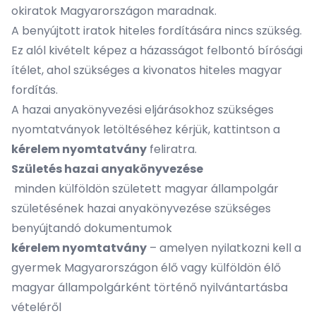
okiratok Magyarországon maradnak.
A benyújtott iratok hiteles fordítására nincs szükség.
Ez alól kivételt képez a házasságot felbontó bírósági
ítélet, ahol szükséges a kivonatos hiteles magyar
fordítás.
A hazai anyakönyvezési eljárásokhoz szükséges
nyomtatványok letöltéséhez kérjük, kattintson a
kérelem nyomtatvány
feliratra.
Születés hazai anyakönyvezése
minden külföldön született magyar állampolgár
születésének hazai anyakönyvezése szükséges
benyújtandó dokumentumok
kérelem nyomtatvány
– amelyen nyilatkozni kell a
gyermek Magyarországon élő vagy külföldön élő
magyar állampolgárként történő nyilvántartásba
vételéről