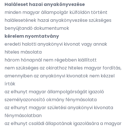
Haláleset hazai anyakönyvezése
minden magyar állampolgár külföldön történt
halálesetének hazai anyakönyvezése szükséges
benyújtandó dokumentumok
kérelem nyomtatvány
eredeti halotti anyakönyvi kivonat vagy annak
hiteles másolata
három hónapnál nem régebben kiállított
nem szükséges az okirathoz hiteles magyar fordítás,
amennyiben az anyakönyvi kivonatok nem kézzel
írták
az elhunyt magyar állampolgárságát igazoló
személyazonosító okmány fénymásolata
az elhunyt magyar születési anyakönyvi kivonata
fénymásolatban
az elhunyt családi állapotának igazolására a magyar