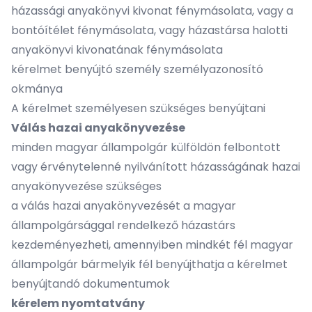
házassági anyakönyvi kivonat fénymásolata, vagy a
bontóítélet fénymásolata, vagy házastársa halotti
anyakönyvi kivonatának fénymásolata
kérelmet benyújtó személy személyazonosító
okmánya
A kérelmet személyesen szükséges benyújtani
Válás hazai anyakönyvezése
minden magyar állampolgár külföldön felbontott
vagy érvénytelenné nyilvánított házasságának hazai
anyakönyvezése szükséges
a válás hazai anyakönyvezését a magyar
állampolgársággal rendelkező házastárs
kezdeményezheti, amennyiben mindkét fél magyar
állampolgár bármelyik fél benyújthatja a kérelmet
benyújtandó dokumentumok
kérelem nyomtatvány