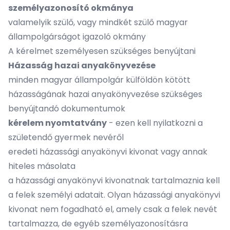
személyazonosító okmánya
valamelyik szülő, vagy mindkét szülő magyar
állampolgárságot igazoló okmány
A kérelmet személyesen szükséges benyújtani
Házasság hazai anyakönyvezése
minden magyar állampolgár külföldön kötött
házasságának hazai anyakönyvezése szükséges
benyújtandó dokumentumok
kérelem nyomtatvány
- ezen kell nyilatkozni a
születendő gyermek nevéről
eredeti házassági anyakönyvi kivonat vagy annak
hiteles másolata
a házassági anyakönyvi kivonatnak tartalmaznia kell
a felek személyi adatait. Olyan házassági anyakönyvi
kivonat nem fogadható el, amely csak a felek nevét
tartalmazza, de egyéb személyazonosításra