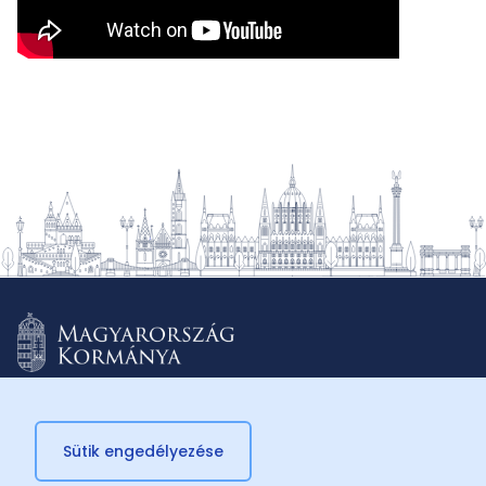
Sütik engedélyezése
© 2026 Külügyminisztérium