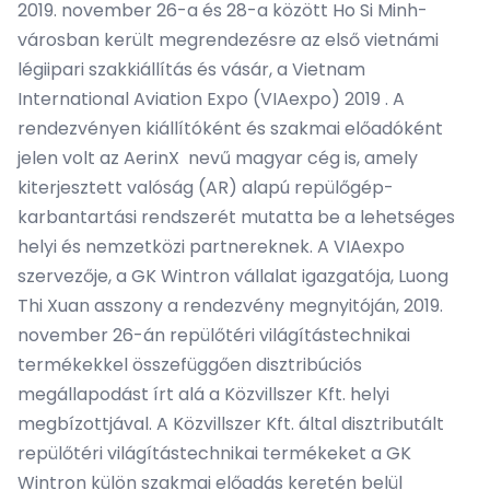
2019. november 26-a és 28-a között Ho Si Minh-
városban került megrendezésre az első vietnámi
légiipari szakkiállítás és vásár, a Vietnam
International Aviation Expo (VIAexpo) 2019 . A
rendezvényen kiállítóként és szakmai előadóként
jelen volt az AerinX nevű magyar cég is, amely
kiterjesztett valóság (AR) alapú repülőgép-
karbantartási rendszerét mutatta be a lehetséges
helyi és nemzetközi partnereknek. A VIAexpo
szervezője, a GK Wintron vállalat igazgatója, Luong
Thi Xuan asszony a rendezvény megnyitóján, 2019.
november 26-án repülőtéri világítástechnikai
termékekkel összefüggően disztribúciós
megállapodást írt alá a Közvillszer Kft. helyi
megbízottjával. A Közvillszer Kft. által disztributált
repülőtéri világítástechnikai termékeket a GK
Wintron külön szakmai előadás keretén belül