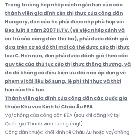
Trong trường hợp nhập cảnh ngắn hạn của các
thành viên gia đình cần thị thực của công dân
Hungary, đơn của họ phải được nộp
phù hợp với
Đạo luật II năm 2007 II.TV. (về việc nhập cảnh và
cư trú của công dân thứ ba), phải được đánh giá
dựa trên cơ sở đó thì mới có thể được cấp thị thực
loại C. H
ơn nữa, đ
ơn phải được đánh giá theo các
quy tắc của thủ tục cấp thị thực thông thường, và
do đó không có điều kiện ưu đãi nào áp dụng về
phạm vi tài liệu
bổ sung
, lệ phí thị thực và thời
hạn của thủ tục
.
Thành viên gia đình của công dân các Quốc gia
thuộc Khu vực Kinh tế Châu Âu EEA
Vợ/chồng của công dân EEA (sau khi đăng ký tại
Quốc gia Thành viên tương ứng!)
Công dân thuộc khối kinh tế Châu Âu hoặc vợ/chồng