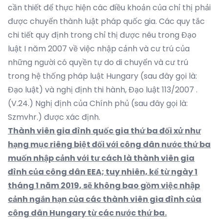
cần thiết để thực hiện các điều khoản của chỉ thị phải
được chuyển thành luật pháp quốc gia. Các quy tắc
chi tiết quy định trong chỉ thị được nêu trong Đạo
luật I năm 2007 về việc nhập cảnh và cư trú của
những người có quyền tự do di chuyển và cư trú
trong hệ thống pháp luật Hungary (sau đây gọi là:
Đạo luật) và nghị định thi hành, Đạo luật 113/2007 .
(V.24.) Nghị định của Chính phủ (sau đây gọi là:
Szmvhr.) được xác định.
Thành viên gia đình quốc gia thứ ba đối xử như
hạng mục riêng biệt đối với công dân nước thứ ba
muốn nhập cảnh với tư cách là thành viên gia
đình của công dân EEA; tuy nhiên, kể từ ngày 1
tháng 1 năm 2019, sẽ không bao gồm việc nhập
cảnh ngắn hạn của các thành viên gia đình của
công dân Hungary từ các nước thứ ba.