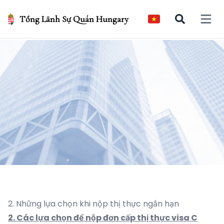
Tổng Lãnh Sự Quán Hungary
Open 
2. Những lựa chọn khi nộp thị thực ngắn hạn
2. Các lựa chọn để nộp đơn cấp thị thực visa C